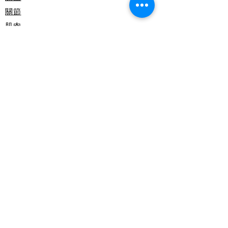
關節
肌肉
機械學
​傷口癒合
購物指南
購買
購物車
保養登記
用戶使用指南
​用家體驗
美國的專家及用家推薦
顧客真實意見
常見問題
專業醫療專區