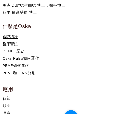
馬克 D.維德霍爾德 博士，醫學博士
默里·羅森塔爾 博士
什麼是Oska
國際認證
臨床實證
PEMFT歷史
Oska Pulse如何運作
PEMF如何運作
PEMF和TENS分別
應用
背部
頸部
膝蓋