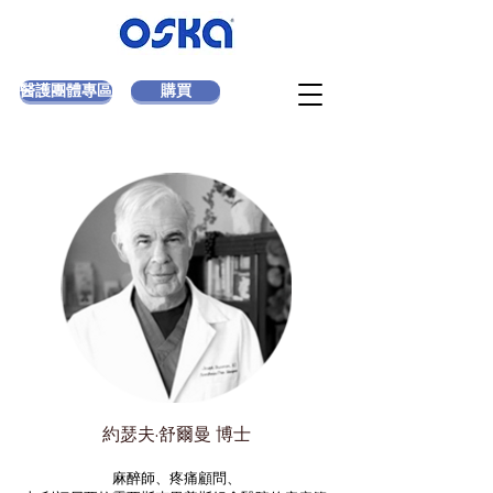
醫護團體專區
購買
約瑟夫·舒爾曼 博士
麻醉師、疼痛顧問、