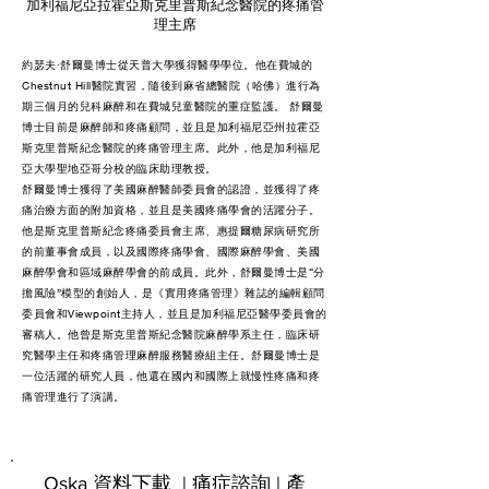
加利福尼亞拉霍亞斯克里普斯紀念醫院的疼痛管
理主席
約瑟夫·舒爾曼博士從天普大學獲得醫學學位。他在費城的
Chestnut Hill醫院實習，隨後到麻省總醫院（哈佛）進行為
期三個月的兒科麻醉和在費城兒童醫院的重症監護。 舒爾曼
博士目前是麻醉師和疼痛顧問，並且是加利福尼亞州拉霍亞
斯克里普斯紀念醫院的疼痛管理主席。此外，他是加利福尼
亞大學聖地亞哥分校的臨床助理教授。
舒爾曼博士獲得了美國麻醉醫師委員會的認證，並獲得了疼
痛治療方面的附加資格，並且是美國疼痛學會的活躍分子。
他是斯克里普斯紀念疼痛委員會主席、惠提爾糖尿病研究所
的前董事會成員，以及國際疼痛學會、國際麻醉學會、美國
麻醉學會和區域麻醉學會的前成員。此外，舒爾曼博士是“分
擔風險”模型的創始人，是《實用疼痛管理》雜誌的編輯顧問
委員會和Viewpoint主持人，並且是加利福尼亞醫學委員會的
審稿人。他曾是斯克里普斯紀念醫院麻醉學系主任，臨床研
究醫學主任和疼痛管理麻醉服務醫療組主任。舒爾曼博士是
一位活躍的研究人員，他還在國內和國際上就慢性疼痛和疼
痛管理進行了演講。
Oska 資料下載 | 痛症諮詢 | 產